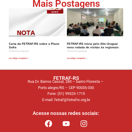
Mais Postagens
Carta da FETRAF-RS sobre o Plano
FETRAF-RS inicia pelo Alto Uruguai
Safra
nova rodada de visitas às regionais
FETRAF-RS
21/06/2024
FETRAF-RS
08/04/2026
Ler artigo completo »
Ler artigo completo »
FETRAF-RS
Rua Dr. Barros Cassal, 283 – bairro Floresta –
Porto alegre/RS – CEP 90035-030
Fone: (51) 99323-1715
E-mail: fetraf@fetrafrs.org.br
Acesse nossas redes sociais: