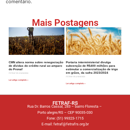
comentário.
Mais Postagens
CMN altera norma sobre renegociação
Portaria interministerial divulga
de dívidas do crédito rural ao amparo
subvenção de R$400 milhões para
do Pronaf
estimular a comercialização de trigo
em grãos, da safra 2023/2024
FETRAF-RS
16/04/2024
FETRAF-RS
19/10/2023
Ler artigo completo »
Ler artigo completo »
FETRAF-RS
Rua Dr. Barros Cassal, 283 – bairro Floresta –
Porto alegre/RS – CEP 90035-030
Fone: (51) 99323-1715
E-mail: fetraf@fetrafrs.org.br